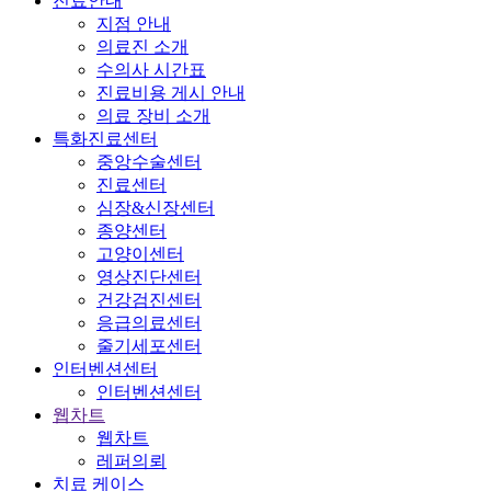
진료안내
지점 안내
의료진 소개
수의사 시간표
진료비용 게시 안내
의료 장비 소개
특화진료센터
중앙수술센터
진료센터
심장&신장센터
종양센터
고양이센터
영상진단센터
건강검진센터
응급의료센터
줄기세포센터
인터벤션센터
인터벤션센터
웹차트
웹차트
레퍼의뢰
치료 케이스