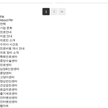
2
1
FM
About FM
연혁
기업 문화
진료안내
지점 안내
의료진 소개
수의사 시간표
진료비용 게시 안내
의료 장비 소개
특화진료센터
중앙수술센터
진료센터
심장&신장센터
종양센터
고양이센터
영상진단센터
건강검진센터
응급의료센터
줄기세포센터
인터벤션센터
인터벤션센터
웹차트