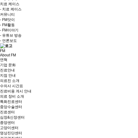
치료 케이스
- 치료 케이스
커뮤니티
- FM앗이
- FM활동
- FM이야기
- 유튜브 방송
- 언론보도
FM
About FM
연혁
기업 문화
진료안내
지점 안내
의료진 소개
수의사 시간표
진료비용 게시 안내
의료 장비 소개
특화진료센터
중앙수술센터
진료센터
심장&신장센터
종양센터
고양이센터
영상진단센터