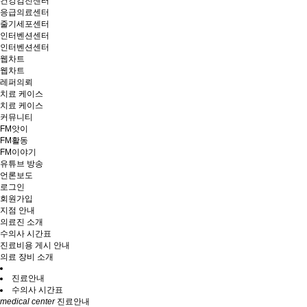
건강검진센터
응급의료센터
줄기세포센터
인터벤션센터
인터벤션센터
웹차트
웹차트
레퍼의뢰
치료 케이스
치료 케이스
커뮤니티
FM앗이
FM활동
FM이야기
유튜브 방송
언론보도
로그인
회원가입
지점 안내
의료진 소개
수의사 시간표
진료비용 게시 안내
의료 장비 소개
진료안내
수의사 시간표
medical center
진료안내