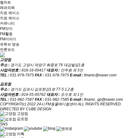
웹차트
레퍼의뢰
치료 케이스
치료 케이스
커뮤니티
FM앗이
FM활동
FM이야기
유튜브 방송
언론보도
고양점
주소 :
경기도 고양시 덕양구 화중로 76 대감빌딩1층
사업자번호 :
818-16-00417
대표자 :
안주원 외 3인
TEL :
031-979-7975
FAX :
031-978-7975
E-mail :
fmamc@naver.com
김포점
주소 :
경기도 김포시 김포한강1로 77-5 1,2층
사업자번호 :
819-55-00762
대표자 :
조수호 외 1인
TEL :
031-982-7587
FAX :
031-982-7585
E-mail :
fmamc_gp@naver.com
COPYRIGHT(c) 2022 24시 FM동물메디컬센터 ALL RIGHTS RESERVED.
DIRECTED BY CUBE DESIGN
고양점
김포점
SNS
고양점 카톡