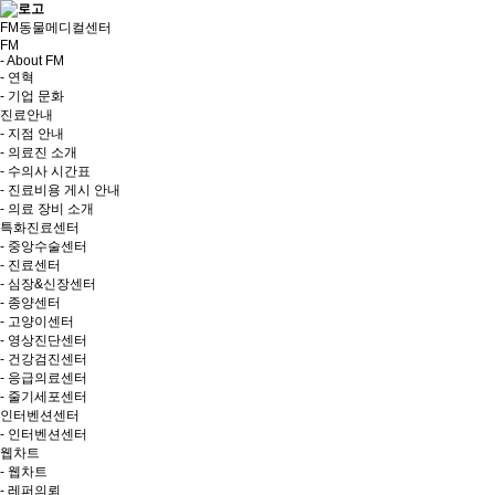
FM동물메디컬센터
FM
- About FM
- 연혁
- 기업 문화
진료안내
- 지점 안내
- 의료진 소개
- 수의사 시간표
- 진료비용 게시 안내
- 의료 장비 소개
특화진료센터
- 중앙수술센터
- 진료센터
- 심장&신장센터
- 종양센터
- 고양이센터
- 영상진단센터
- 건강검진센터
- 응급의료센터
- 줄기세포센터
인터벤션센터
- 인터벤션센터
웹차트
- 웹차트
- 레퍼의뢰